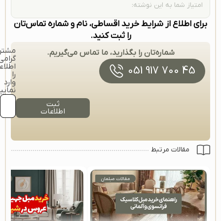
امتیاز شما به این نوشته:
برای اطلاع از شرایط خرید اقساطی، نام و شماره تماس‌تان
را ثبت کنید.
مشتر
شماره‌تان را بگذارید، ما تماس می‌گیریم.
گرامی
اطلاع
45 700 917 051
را
وارد
نمایی
ثبت
اطلاعات
مقالات مرتبط
مقالات مبلمان
مقا