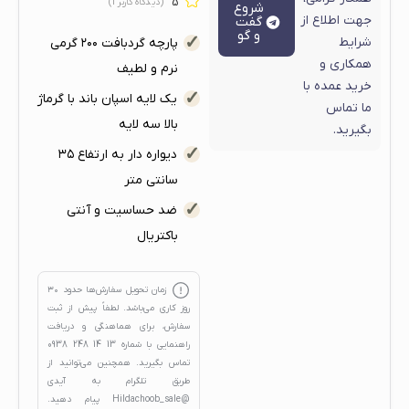
5
(دیدگاه کاربر
1
)
شروع
جهت اطلاع از
گفت
و گو
شرایط
پارچه گردبافت ۲۰۰ گرمی
همکاری و
نرم و لطیف
خرید عمده با
یک لایه اسپان باند با گرماژ
ما تماس
بالا سه لایه
بگیرید.
دیواره دار به ارتفاع ۳۵
سانتی متر
ضد حساسیت و آنتی
باکتریال
زمان تحویل سفارش‌ها حدود
۳۰
روز کاری
می‌باشد. لطفاً پیش از ثبت
سفارش، برای هماهنگی و دریافت
راهنمایی با شماره
13 14 248 0938
تماس بگیرید. همچنین می‌توانید از
طریق تلگرام به آیدی
@Hildachoob_sale
پیام دهید.