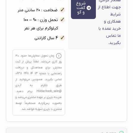
همکار گرامی،
شروع
جهت اطلاع از
گفت
ضخامت : 20 سانتی متر
و گو
شرایط
تحمل وزن : 90 – 100
همکاری و
کیلوگرم برای هر نفر
خرید عمده با
ما تماس
4 سال گارانتی
بگیرید.
زمان تحویل سفارش‌ها حدود
۳۰
روز کاری
می‌باشد. لطفاً پیش از ثبت
سفارش، برای هماهنگی و دریافت
راهنمایی با شماره
13 14 248 0938
تماس بگیرید. همچنین می‌توانید از
طریق تلگرام به آیدی
@Hildachoob_sale
پیام دهید.
هزینه باربری بر عهده مشتری می‌باشد و
به‌صورت پس‌کرایه، مستقیماً توسط
مشتری با باربری تسویه خواهد شد.