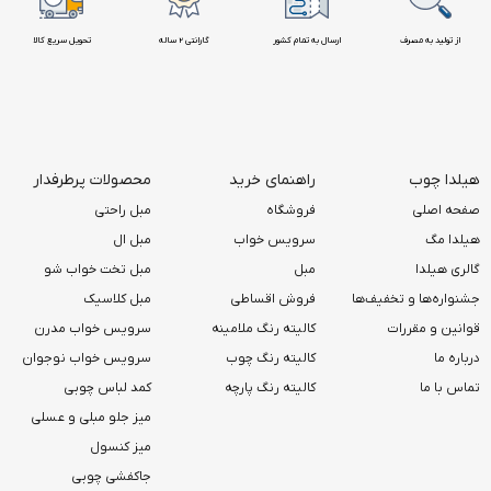
از تولید به مصرف
ارسال به تمام کشور
گارانتی 2 ساله
تحویل سریع کالا
هیلدا چوب
راهنمای خرید
محصولات پرطرفدار
صفحه اصلی
فروشگاه
مبل راحتی
هیلدا مگ
سرویس خواب
مبل ال
گالری هیلدا
مبل
مبل تخت خواب شو
جشنواره‌ها و تخفیف‌ها
فروش اقساطی
مبل کلاسیک
قوانین و مقررات
کالیته رنگ ملامینه
سرویس خواب مدرن
درباره ما
کالیته رنگ چوب
سرویس خواب نوجوان
تماس با ما
کالیته رنگ پارچه
کمد لباس چوبی
میز جلو مبلی و عسلی
میز کنسول
جاکفشی چوبی