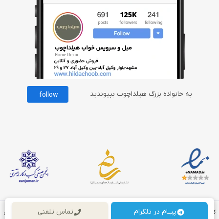
به خانواده بزرگ هیلداچوب بپیوندید
follow
پیــام در تلگرام
تماس تلفنی
کلیه حقوق مادی و معنوی برای این سایت محفوظ می باشد و هرگونه کپی برداری شامل