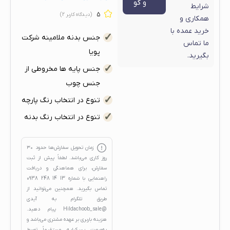
و گو
شرایط
5
(دیدگاه کاربر
2
)
همکاری و
خرید عمده با
جنس بدنه ملامینه شرکت
ما تماس
پویا
بگیرید.
جنس پایه ها مخروطی از
جنس چوب
تنوع در انتخاب رنگ پارچه
تنوع در انتخاب رنگ بدنه
زمان تحویل سفارش‌ها حدود
۳۰
روز کاری
می‌باشد. لطفاً پیش از ثبت
سفارش، برای هماهنگی و دریافت
راهنمایی با شماره
13 14 248 0938
تماس بگیرید. همچنین می‌توانید از
طریق تلگرام به آیدی
@Hildachoob_sale
پیام دهید.
هزینه باربری بر عهده مشتری می‌باشد و
به‌صورت پس‌کرایه، مستقیماً توسط