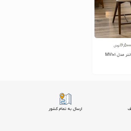
۱۶,۵۰۰
تومان
 مدل MV101
ف
ارسال به تمام کشور