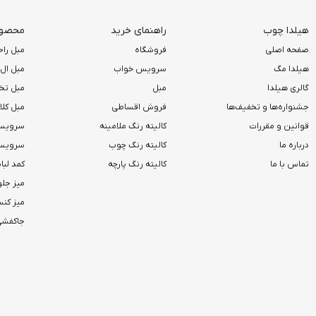
هیلدا چوب
راهنمای خرید
محصولا
صفحه اصلی
فروشگاه
مبل راح
هیلدا مگ
سرویس خواب
مبل ال
گالری هیلدا
مبل
مبل تخ
جشنواره‌ها و تخفیف‌ها
فروش اقساطی
مبل کل
قوانین و مقررات
کالیته رنگ ملامینه
سرویس
درباره ما
کالیته رنگ چوب
سرویس 
تماس با ما
کالیته رنگ پارچه
کمد لب
میز جلو
میز کن
جاکفشی