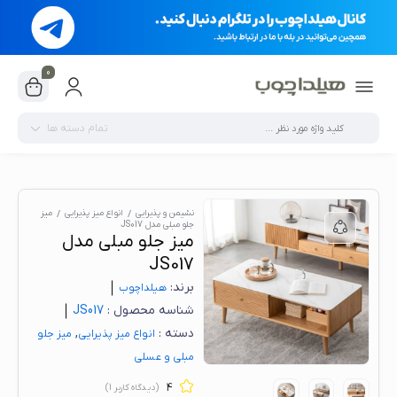
0
تمام دسته ها
نشیمن و پذیرایی
انواع میز پذیرایی
میز
جلو مبلی مدل JS017
میز جلو مبلی مدل
JS017
برند:
هیلدا‌چوب
شناسه محصول :
JS017
دسته :
,
انواع میز پذیرایی
میز جلو
مبلی و عسلی
4
(دیدگاه کاربر
1
)