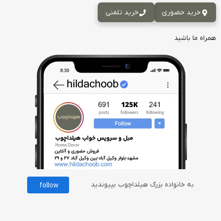
خرید حضوری
خرید تلفنی
همراه ما باشید
به خانواده بزرگ هیلداچوب بپیوندید
follow