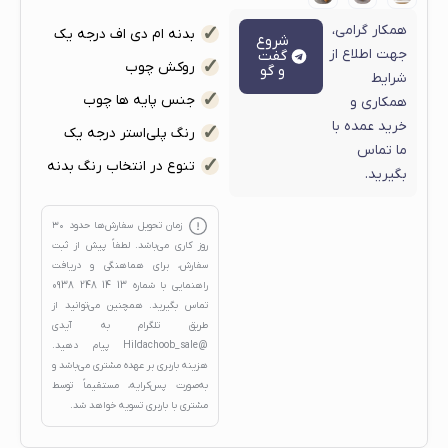
همکار گرامی،
بدنه ام دی اف درجه یک
شروع
جهت اطلاع از
گفت
روکش چوب
و گو
شرایط
جنس پایه ها چوب
همکاری و
خرید عمده با
رنگ پلی‌استر درجه یک
ما تماس
تنوع در انتخاب رنگ بدنه
بگیرید.
زمان تحویل سفارش‌ها حدود
۳۰
روز کاری
می‌باشد. لطفاً پیش از ثبت
سفارش، برای هماهنگی و دریافت
راهنمایی با شماره
13 14 248 0938
تماس بگیرید. همچنین می‌توانید از
طریق تلگرام به آیدی
@Hildachoob_sale
پیام دهید.
هزینه باربری بر عهده مشتری می‌باشد و
به‌صورت پس‌کرایه، مستقیماً توسط
مشتری با باربری تسویه خواهد شد.