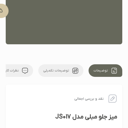
91 051
توضیحات
توضیحات تکمیلی
نظرات کاربران
نقد و بررسی اجمالی
میز جلو مبلی مدل JS017