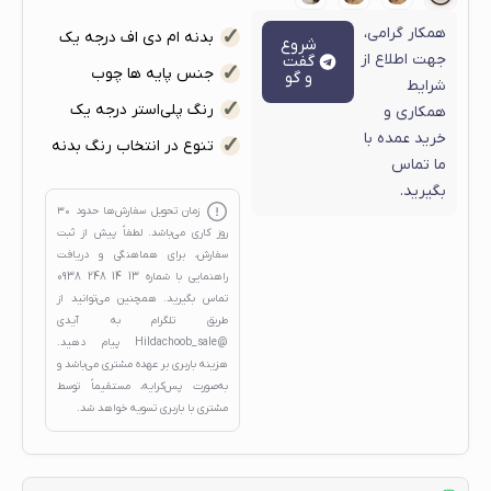
همکار گرامی،
بدنه ام دی اف درجه یک
شروع
جهت اطلاع از
گفت
جنس پایه ها چوب
و گو
شرایط
رنگ پلی‌استر درجه یک
همکاری و
خرید عمده با
تنوع در انتخاب رنگ بدنه
ما تماس
بگیرید.
زمان تحویل سفارش‌ها حدود
۳۰
روز کاری
می‌باشد. لطفاً پیش از ثبت
سفارش، برای هماهنگی و دریافت
راهنمایی با شماره
13 14 248 0938
تماس بگیرید. همچنین می‌توانید از
طریق تلگرام به آیدی
@Hildachoob_sale
پیام دهید.
هزینه باربری بر عهده مشتری می‌باشد و
به‌صورت پس‌کرایه، مستقیماً توسط
مشتری با باربری تسویه خواهد شد.