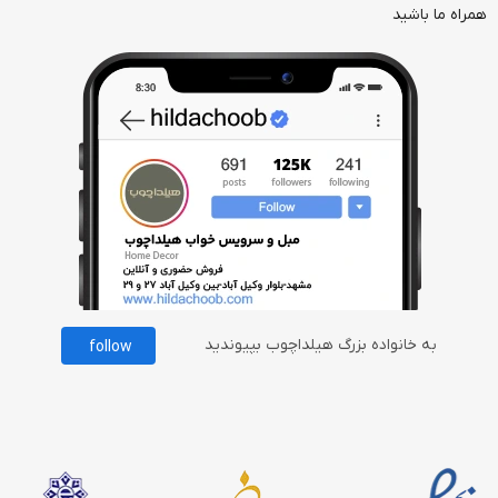
همراه ما باشید
به خانواده بزرگ هیلداچوب بپیوندید
follow