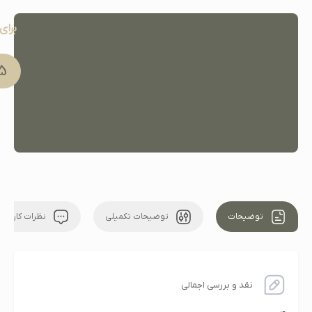
برای
91 051
توضیحات
توضیحات تکمیلی
نظرات کاربران
نقد و بررسی اجمالی