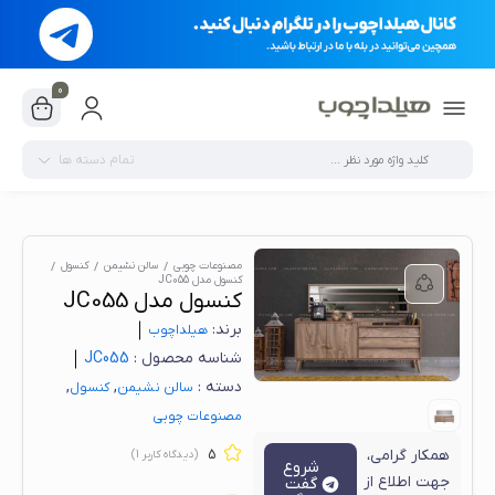
0
تمام دسته ها
مصنوعات چوبی
سالن نشیمن
کنسول
کنسول مدل JC055
کنسول مدل JC055
برند:
هیلدا‌چوب
شناسه محصول :
JC055
دسته :
,
,
سالن نشیمن
کنسول
مصنوعات چوبی
همکار گرامی،
5
(دیدگاه کاربر
1
)
شروع
جهت اطلاع از
گفت