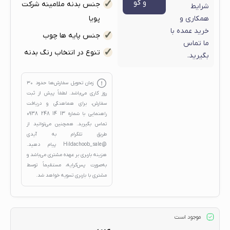
و گو
جنس بدنه ملامینه شرکت
شرایط
همکاری و
پویا
خرید عمده با
جنس پایه ها چوب
ما تماس
تنوع در انتخاب رنگ بدنه
بگیرید.
زمان تحویل سفارش‌ها حدود
۳۰
روز کاری
می‌باشد. لطفاً پیش از ثبت
سفارش، برای هماهنگی و دریافت
راهنمایی با شماره
13 14 248 0938
تماس بگیرید. همچنین می‌توانید از
طریق تلگرام به آیدی
@Hildachoob_sale
پیام دهید.
هزینه باربری بر عهده مشتری می‌باشد و
به‌صورت پس‌کرایه، مستقیماً توسط
مشتری با باربری تسویه خواهد شد.
موجود است