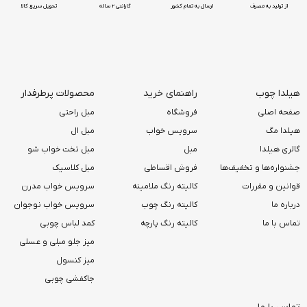
از تولید به مصرف
ارسال به تمام کشور
گارانتی 2 ساله
تحویل سریع کالا
هیلدا چوب
راهنمای خرید
محصولات پرطرفدار
صفحه اصلی
فروشگاه
مبل راحتی
هیلدا مگ
سرویس خواب
مبل ال
گالری هیلدا
مبل
مبل تخت خواب شو
جشنواره‌ها و تخفیف‌ها
فروش اقساطی
مبل کلاسیک
قوانین و مقررات
کالیته رنگ ملامینه
سرویس خواب مدرن
درباره ما
کالیته رنگ چوب
سرویس خواب نوجوان
تماس با ما
کالیته رنگ پارچه
کمد لباس چوبی
میز جلو مبلی و عسلی
میز کنسول
جاکفشی چوبی