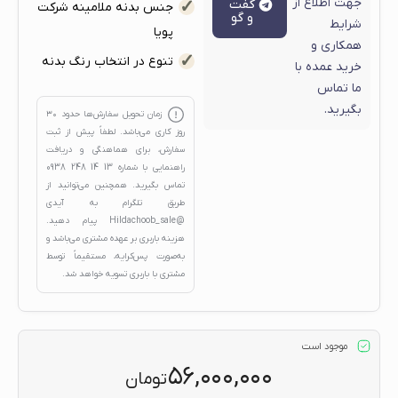
جهت اطلاع از
گفت
جنس بدنه ملامینه شرکت
و گو
شرایط
پویا
همکاری و
تنوع در انتخاب رنگ بدنه
خرید عمده با
ما تماس
بگیرید.
زمان تحویل سفارش‌ها حدود
۳۰
روز کاری
می‌باشد. لطفاً پیش از ثبت
سفارش، برای هماهنگی و دریافت
راهنمایی با شماره
13 14 248 0938
تماس بگیرید. همچنین می‌توانید از
طریق تلگرام به آیدی
@Hildachoob_sale
پیام دهید.
هزینه باربری بر عهده مشتری می‌باشد و
به‌صورت پس‌کرایه، مستقیماً توسط
مشتری با باربری تسویه خواهد شد.
موجود است
۵۶,۰۰۰,۰۰۰
تومان