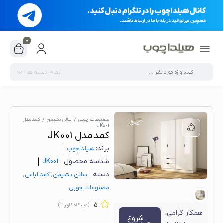
0
تمام دسته ها
مصنوعات چوبی
سالن نشیمن
کمد مدل
JK001
کمد مدل JK001
برند:
هیلدا‌چوب
شناسه محصول :
JK001
دسته :
,
,
سالن نشیمن
کمد لباس
مصنوعات چوبی
5
(دیدگاه کاربر
2
)
همکار گرامی،
شروع