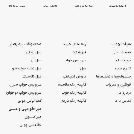
از تولید به مصرف
ارسال به تمام کشور
گارانتی 2 ساله
تحویل سریع کالا
هیلدا چوب
راهنمای خرید
محصولات پرطرفدار
صفحه اصلی
فروشگاه
مبل راحتی
هیلدا مگ
سرویس خواب
مبل ال
گالری هیلدا
مبل
مبل تخت خواب شو
جشنواره‌ها و تخفیف‌ها
فروش اقساطی
مبل کلاسیک
قوانین و مقررات
کالیته رنگ ملامینه
سرویس خواب مدرن
درباره ما
کالیته رنگ چوب
سرویس خواب نوجوان
تماس با ما
کالیته رنگ پارچه
کمد لباس چوبی
میز جلو مبلی و عسلی
میز کنسول
جاکفشی چوبی