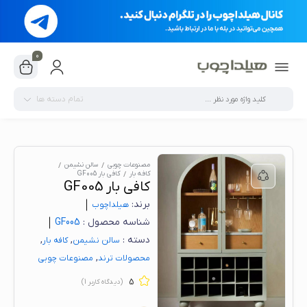
0
تمام دسته ها
مصنوعات چوبی
سالن نشیمن
کافه بار
کافی بار GF005
کافی بار GF005
برند:
هیلدا‌چوب
شناسه محصول :
GF005
دسته :
,
,
سالن نشیمن
کافه بار
,
محصولات ترند
مصنوعات چوبی
5
(دیدگاه کاربر
1
)