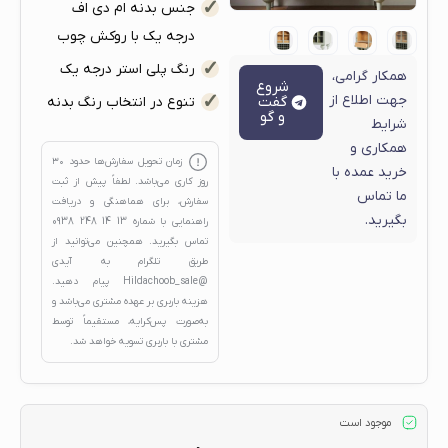
جنس بدنه ام دی اف
درجه یک با روکش چوب
رنگ پلی استر درجه یک
همکار گرامی،
شروع
جهت اطلاع از
گفت
تنوع در انتخاب رنگ بدنه
و گو
شرایط
همکاری و
زمان تحویل سفارش‌ها حدود
۳۰
خرید عمده با
روز کاری
می‌باشد. لطفاً پیش از ثبت
ما تماس
سفارش، برای هماهنگی و دریافت
بگیرید.
راهنمایی با شماره
13 14 248 0938
تماس بگیرید. همچنین می‌توانید از
طریق تلگرام به آیدی
@Hildachoob_sale
پیام دهید.
هزینه باربری بر عهده مشتری می‌باشد و
به‌صورت پس‌کرایه، مستقیماً توسط
مشتری با باربری تسویه خواهد شد.
موجود است