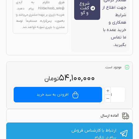
همکار گرامی،
شروع
طریق تلگرام به آیدی
جهت اطلاع از
گفت
@Hildachoob_sale
پیام دهید.
و گو
شرایط
هزینه باربری بر عهده مشتری می‌باشد و
به‌صورت پس‌کرایه، مستقیماً توسط
همکاری و
مشتری با باربری تسویه خواهد شد.
خرید عمده با
ما تماس
بگیرید.
موجود است
۵۴,۱۰۰,۰۰۰
تومان
افزودن به سبد خرید
آماده ارسال
ارتباط با کارشناس فروش
پیام در تلگرام