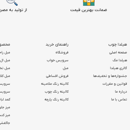
ضمانت بهترین قیمت
از تولید به مصر
هیلدا چوب
راهنمای خرید
محصولا
صفحه اصلی
فروشگاه
مبل راح
هیلدا مگ
سرویس خواب
مبل ال
گالری هیلدا
مبل
مبل تخ
جشنواره‌ها و تخفیف‌ها
فروش اقساطی
مبل کل
قوانین و مقررات
کالیته رنگ ملامینه
سرویس
درباره ما
کالیته رنگ چوب
سرویس 
تماس با ما
کالیته رنگ پارچه
کمد لب
میز جلو
میز کن
جاکفشی