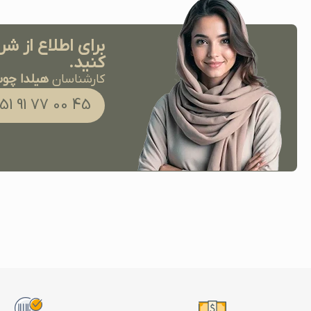
برای اطلاع از شر
کنید.
کارشناسان
هیلدا چو
45 00 77 91 051