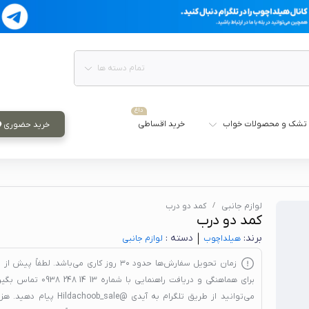
تمام دسته ها
داغ
تشک و محصولات خواب
خرید اقساطی
خرید حضوری
لوازم جانبی
کمد دو درب
کمد دو درب
برند:
دسته :
هیلدا‌چوب
لوازم جانبی
زمان تحویل سفارش‌ها حدود
۳۰ روز کاری
می‌باشد. لطفاً پیش از 
برای هماهنگی و دریافت راهنمایی با شماره
13 14 248 0938
تماس بگیری
می‌توانید از طریق تلگرام به آیدی
@Hildachoob_sale
پیام دهید. هزین