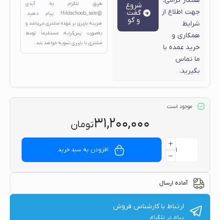
همکار گرامی،
شروع
طریق تلگرام به آیدی
جهت اطلاع از
گفت
@Hildachoob_sale
پیام دهید.
و گو
شرایط
هزینه باربری بر عهده مشتری می‌باشد و
به‌صورت پس‌کرایه، مستقیماً توسط
همکاری و
مشتری با باربری تسویه خواهد شد.
خرید عمده با
ما تماس
بگیرید.
موجود است
۳۱,۲۰۰,۰۰۰
تومان
افزودن به سبد خرید
آماده ارسال
ارتباط با کارشناس فروش
پیام در تلگرام