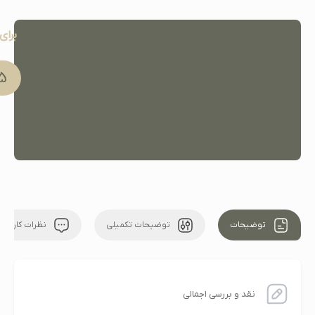
برای
91 051
توضیحات
توضیحات تکمیلی
نظرات کاربران
نقد و بررسی اجمالی