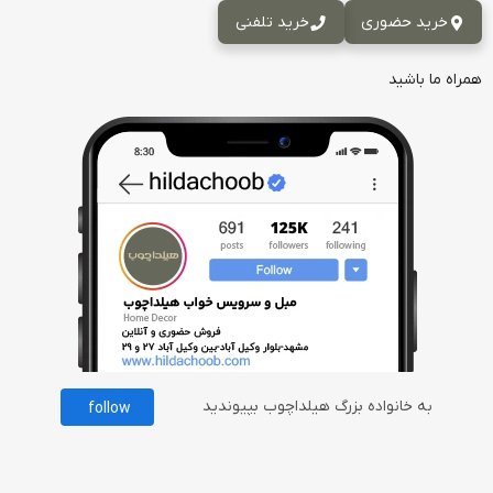
خرید حضوری
خرید تلفنی
همراه ما باشید
به خانواده بزرگ هیلداچوب بپیوندید
follow