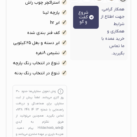
استراکچر چوب راش
همکار گرامی،
شروع
پارچه لینا
جهت اطلاع از
گفت
و گو
ابر hr
شرایط
همکاری و
کف فنر بندی شده
خرید عمده با
ابر دسته و بغل ۲۵ کیلویی
ما تماس
نشیمن 8نفره
بگیرید.
تنوع در انتخاب رنگ پارچه
تنوع در انتخاب رنگ بدنه
زمان تحویل سفارش‌ها حدود
۳۰
روز کاری
می‌باشد. لطفاً پیش از ثبت
سفارش، برای هماهنگی و دریافت
راهنمایی با شماره
13 14 248 0938
تماس بگیرید. همچنین می‌توانید از
طریق تلگرام به آیدی
@Hildachoob_sale
پیام دهید.
هزینه باربری بر عهده مشتری می‌باشد و