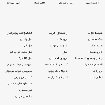
از تولید به مصرف
ارسال به تمام کشور
گارانتی 2 ساله
تحویل سریع کالا
هیلدا چوب
راهنمای خرید
محصولات پرطرفدار
صفحه اصلی
فروشگاه
مبل راحتی
هیلدا مگ
سرویس خواب
مبل ال
گالری هیلدا
مبل
مبل تخت خواب شو
جشنواره‌ها و تخفیف‌ها
فروش اقساطی
مبل کلاسیک
قوانین و مقررات
کالیته رنگ ملامینه
سرویس خواب مدرن
درباره ما
کالیته رنگ چوب
سرویس خواب نوجوان
تماس با ما
کالیته رنگ پارچه
کمد لباس چوبی
میز جلو مبلی و عسلی
میز کنسول
جاکفشی چوبی