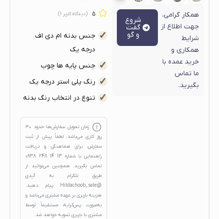
همکار گرامی،
5
(دیدگاه کاربر
1
)
شروع
جهت اطلاع از
گفت
و گو
جنس بدنه ام دی اف
شرایط
درجه یک
همکاری و
خرید عمده با
جنس پایه ها چوب
ما تماس
رنگ پلی استر درجه یک
بگیرید.
تنوع در انتخاب رنگ بدنه
زمان تحویل سفارش‌ها حدود
۳۰
روز کاری
می‌باشد. لطفاً پیش از ثبت
سفارش، برای هماهنگی و دریافت
راهنمایی با شماره
13 14 248 0938
تماس بگیرید. همچنین می‌توانید از
طریق تلگرام به آیدی
@Hildachoob_sale
پیام دهید.
هزینه باربری بر عهده مشتری می‌باشد و
به‌صورت پس‌کرایه، مستقیماً توسط
مشتری با باربری تسویه خواهد شد.