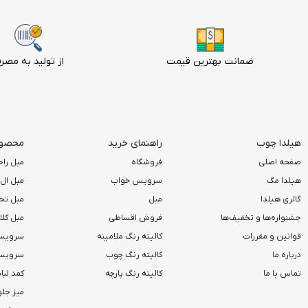
ضمانت بهترین قیمت
از تولید به مصر
هیلدا چوب
راهنمای خرید
محصولا
صفحه اصلی
فروشگاه
مبل راح
هیلدا مگ
سرویس خواب
مبل ال
گالری هیلدا
مبل
مبل تخ
جشنواره‌ها و تخفیف‌ها
فروش اقساطی
مبل کل
قوانین و مقررات
کالیته رنگ ملامینه
سرویس
درباره ما
کالیته رنگ چوب
سرویس 
تماس با ما
کالیته رنگ پارچه
کمد لب
میز جلو