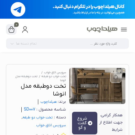
0
تمام دسته ها
سرویس اتاق خواب
تخت خواب دو طبقه
تخت دوطبقه مدل
انوشا
تخت دوطبقه مدل
انوشا
برند:
هیلدا‌چوب
شناسه محصول :
SD007
همکار گرامی،
دسته :
,
تخت خواب دو طبقه
شروع
جهت اطلاع از
گفت
سرویس اتاق خواب
و گو
شرایط