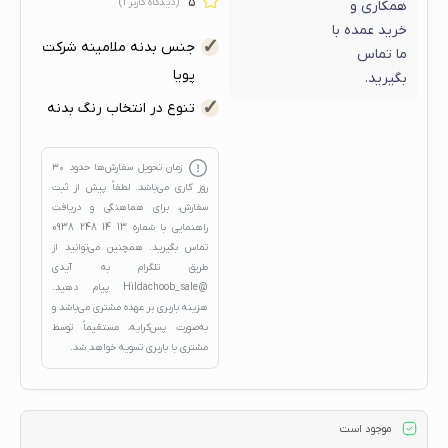
5
(دیدگاه کاربر
1
)
همکاری و
خرید عمده با
جنس بدنه ملامینه شرکت
ما تماس
پویا
بگیرید.
تنوع در انتخاب رنگ بدنه
زمان تحویل سفارش‌ها حدود
۳۰
روز کاری
می‌باشد. لطفاً پیش از ثبت
سفارش، برای هماهنگی و دریافت
راهنمایی با شماره
13 14 248 0938
تماس بگیرید. همچنین می‌توانید از
طریق تلگرام به آیدی
@Hildachoob_sale
پیام دهید.
هزینه باربری بر عهده مشتری می‌باشد و
به‌صورت پس‌کرایه، مستقیماً توسط
مشتری با باربری تسویه خواهد شد.
موجود است