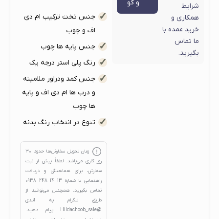
و گو
شرایط
جنس تخت ترکیب ام دی
همکاری و
خرید عمده با
اف و چوب
ما تماس
جنس پایه ها چوب
بگیرید.
رنگ پلی استر درجه یک
جنس کمد ودراور ملامینه
و درب ها ام دی اف و پایه
ها چوب
تنوع در انتخاب رنگ بدنه
زمان تحویل سفارش‌ها حدود
۳۰
روز کاری
می‌باشد. لطفاً پیش از ثبت
سفارش، برای هماهنگی و دریافت
راهنمایی با شماره
13 14 248 0938
تماس بگیرید. همچنین می‌توانید از
طریق تلگرام به آیدی
@Hildachoob_sale
پیام دهید.