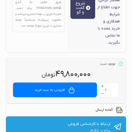
همکار گرامی،
شروع
طریق تلگرام به آیدی
جهت اطلاع از
گفت
@Hildachoob_sale
پیام دهید.
و گو
شرایط
هزینه باربری بر عهده مشتری می‌باشد و
به‌صورت پس‌کرایه، مستقیماً توسط
همکاری و
مشتری با باربری تسویه خواهد شد.
خرید عمده با
ما تماس
بگیرید.
موجود است
۴۹,۸۰۰,۰۰۰
تومان
افزودن به سبد خرید
آماده ارسال
ارتباط با کارشناس فروش
پیام در تلگرام