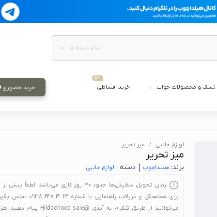
تمام دسته ها
داغ
تشک و محصولات خواب
خرید اقساطی
خرید حضوری
لوازم جانبی
میز تحریر
میز تحریر
برند:
دسته :
هیلدا‌چوب
لوازم جانبی
زمان تحویل سفارش‌ها حدود
۳۰ روز کاری
می‌باشد. لطفاً پیش از 
برای هماهنگی و دریافت راهنمایی با شماره
13 14 248 0938
تماس بگیری
می‌توانید از طریق تلگرام به آیدی
@Hildachoob_sale
پیام دهید. هزین