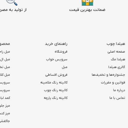
ضمانت بهترین قیمت
از تولید به مصر
هیلدا چوب
راهنمای خرید
محصولا
صفحه اصلی
فروشگاه
مبل راح
هیلدا مگ
سرویس خواب
مبل ال
گالری هیلدا
مبل
مبل تخ
جشنواره‌ها و تخفیف‌ها
فروش اقساطی
مبل کل
قوانین و مقررات
کالیته رنگ ملامینه
سرویس
درباره ما
کالیته رنگ چوب
سرویس 
تماس با ما
کالیته رنگ پارچه
کمد لب
میز جلو
میز کن
جاکفشی